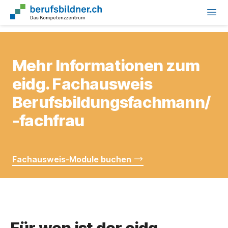
Mehr Informationen zum
eidg. Fachausweis
Berufsbildungsfachmann/
-fachfrau
Fachausweis-Module buchen